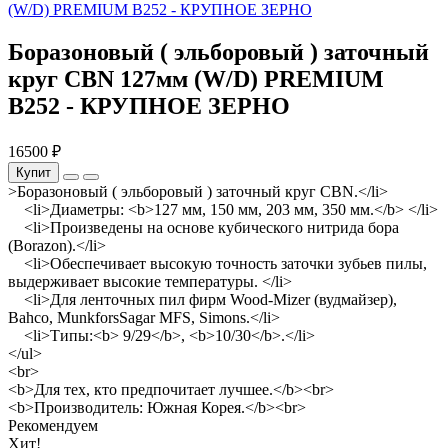
Боразоновый ( эльборовый ) заточный
круг CBN 127мм (W/D) PREMIUM
B252 - КРУПНОЕ ЗЕРНО
16500 ₽
Купит
>Боразоновый ( эльборовый ) заточный круг CBN.</li>
<li>Диаметры: <b>127 мм, 150 мм, 203 мм, 350 мм.</b> </li>
<li>Произведены на основе кубического нитрида бора
(Borazon).</li>
<li>Обеспечивает высокую точность заточки зубьев пилы,
выдерживает высокие температуры. </li>
<li>Для ленточных пил фирм Wood-Mizer (вудмайзер),
Bahco, MunkforsSagar MFS, Simons.</li>
<li>Типы:<b> 9/29</b>, <b>10/30</b>.</li>
</ul>
<br>
<b>Для тех, кто предпочитает лучшее.</b><br>
<b>Производитель: Южная Корея.</b><br>
Рекомендуем
Хит!